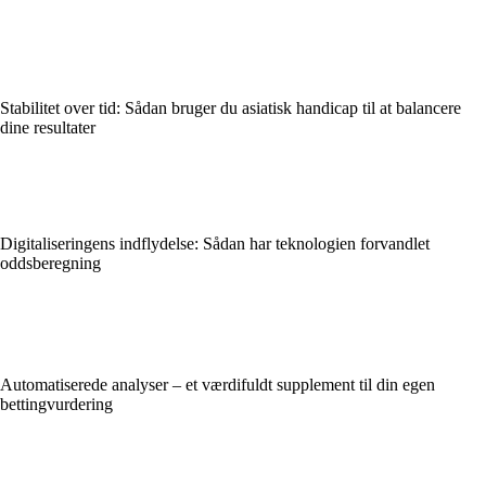
Stabilitet over tid: Sådan bruger du asiatisk handicap til at balancere
dine resultater
Digitaliseringens indflydelse: Sådan har teknologien forvandlet
oddsberegning
Automatiserede analyser – et værdifuldt supplement til din egen
bettingvurdering