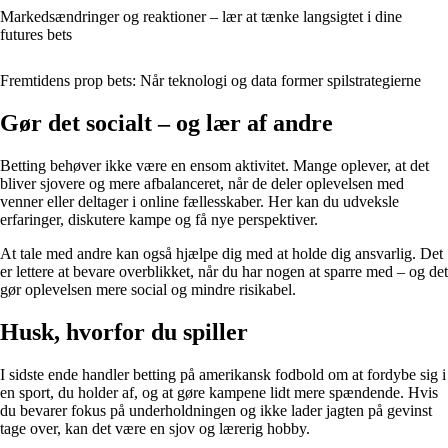
Markedsændringer og reaktioner – lær at tænke langsigtet i dine
futures bets
Fremtidens prop bets: Når teknologi og data former spilstrategierne
Gør det socialt – og lær af andre
Betting behøver ikke være en ensom aktivitet. Mange oplever, at det
bliver sjovere og mere afbalanceret, når de deler oplevelsen med
venner eller deltager i online fællesskaber. Her kan du udveksle
erfaringer, diskutere kampe og få nye perspektiver.
At tale med andre kan også hjælpe dig med at holde dig ansvarlig. Det
er lettere at bevare overblikket, når du har nogen at sparre med – og det
gør oplevelsen mere social og mindre risikabel.
Husk, hvorfor du spiller
I sidste ende handler betting på amerikansk fodbold om at fordybe sig i
en sport, du holder af, og at gøre kampene lidt mere spændende. Hvis
du bevarer fokus på underholdningen og ikke lader jagten på gevinst
tage over, kan det være en sjov og lærerig hobby.