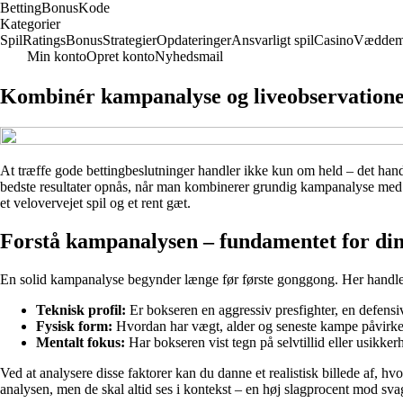
Betting
BonusKode
Kategorier
Spil
Ratings
Bonus
Strategier
Opdateringer
Ansvarligt spil
Casino
Væddem
Min konto
Opret konto
Nyhedsmail
Kombinér kampanalyse og liveobservationer
At træffe gode bettingbeslutninger handler ikke kun om held – det handl
bedste resultater opnås, når man kombinerer grundig kampanalyse med sk
et velovervejet spil og et rent gæt.
Forstå kampanalysen – fundamentet for din
En solid kampanalyse begynder længe før første gonggong. Her handler de
Teknisk profil:
Er bokseren en aggressiv presfighter, en defensiv
Fysisk form:
Hvordan har vægt, alder og seneste kampe påvirk
Mentalt fokus:
Har bokseren vist tegn på selvtillid eller usikker
Ved at analysere disse faktorer kan du danne et realistisk billede af,
analysen, men de skal altid ses i kontekst – en høj slagprocent mod sv