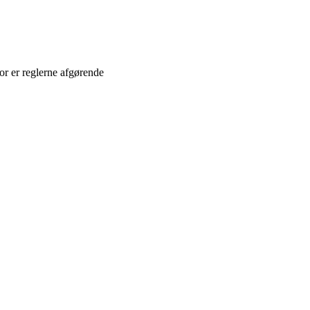
for er reglerne afgørende