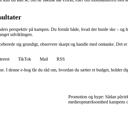
sultater
rs perspektiv på kampen. Du forstår både, hvad der burde ske – og hvad d
fanget udviklingen.
rberede sig grundigt, observere skarpt og handle med omtanke. Det er he
terest
TikTok
Mail
RSS
lse. I denne e-bog får du råd om, hvordan du sætter et budget, holder dig
?
Promotion og hype: Sådan påvir
medieopmærksomhed kampens 