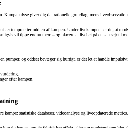
e
. Kampanalyse giver dig det rationelle grundlag, mens liveobservationer a
en mister tempo efter midten af kampen. Under livekampen ser du, at mo
igvis vil tippe endnu mere – og placere et livebet på en sen sejr til m
en pumper, og oddset bevæger sig hurtigt, er det let at handle impulsivt
 vurdering.
inger efter kampen.
tatning
ere kampe: statistiske databaser, videoanalyse og liveopdaterede metrics
en kun du kan se, om de faktisk har effekt, eller om modstanderen blot