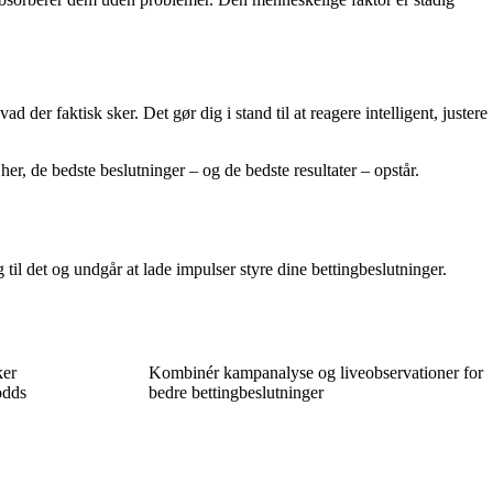
er faktisk sker. Det gør dig i stand til at reagere intelligent, justere
r, de bedste beslutninger – og de bedste resultater – opstår.
 til det og undgår at lade impulser styre dine bettingbeslutninger.
ker
Kombinér kampanalyse og liveobservationer for
odds
bedre bettingbeslutninger