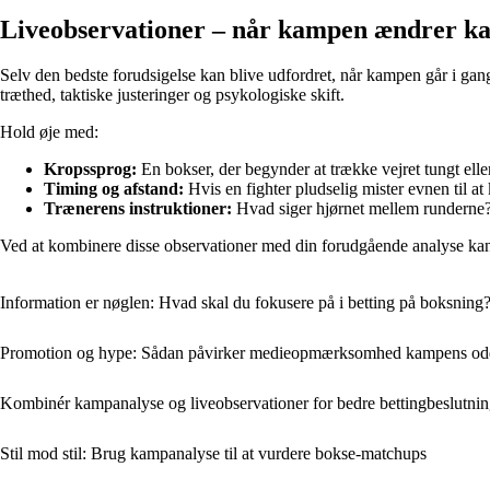
Liveobservationer – når kampen ændrer ka
Selv den bedste forudsigelse kan blive udfordret, når kampen går i gan
træthed, taktiske justeringer og psykologiske skift.
Hold øje med:
Kropssprog:
En bokser, der begynder at trække vejret tungt ell
Timing og afstand:
Hvis en fighter pludselig mister evnen til at
Trænerens instruktioner:
Hvad siger hjørnet mellem runderne? E
Ved at kombinere disse observationer med din forudgående analyse kan 
Information er nøglen: Hvad skal du fokusere på i betting på boksning
Promotion og hype: Sådan påvirker medieopmærksomhed kampens od
Kombinér kampanalyse og liveobservationer for bedre bettingbeslutnin
Stil mod stil: Brug kampanalyse til at vurdere bokse-matchups