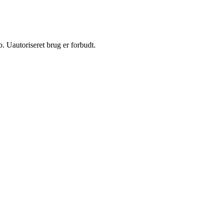
 Uautoriseret brug er forbudt.