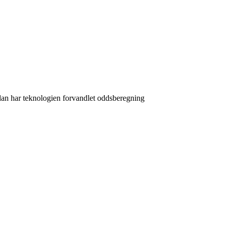
ådan har teknologien forvandlet oddsberegning