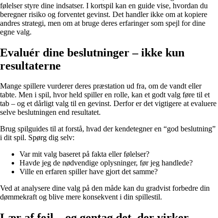
følelser styre dine indsatser. I kortspil kan en guide vise, hvordan du
beregner risiko og forventet gevinst. Det handler ikke om at kopiere
andres strategi, men om at bruge deres erfaringer som spejl for dine
egne valg.
Evaluér dine beslutninger – ikke kun
resultaterne
Mange spillere vurderer deres præstation ud fra, om de vandt eller
tabte. Men i spil, hvor held spiller en rolle, kan et godt valg føre til et
tab – og et dårligt valg til en gevinst. Derfor er det vigtigere at evaluere
selve beslutningen end resultatet.
Brug spilguides til at forstå, hvad der kendetegner en “god beslutning”
i dit spil. Spørg dig selv:
Var mit valg baseret på fakta eller følelser?
Havde jeg de nødvendige oplysninger, før jeg handlede?
Ville en erfaren spiller have gjort det samme?
Ved at analysere dine valg på den måde kan du gradvist forbedre din
dømmekraft og blive mere konsekvent i din spillestil.
Lær af fejl – og gentag det, der virker